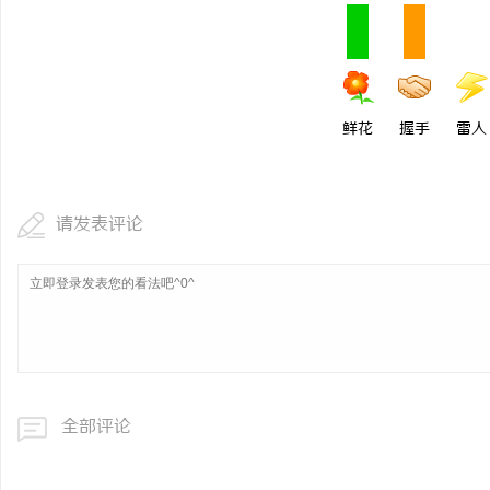
贝净 AC 国际医疗实验
全解析
事
鲜花
握手
雷人
请发表评论
通
全部评论