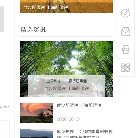
之路
武汉配眼镜 上海配眼镜
武汉配眼镜
精选资讯
业界动态
|
廊坊百事通
武汉配眼镜 上海配眼镜
武汉配眼镜 上海配眼镜
与评论
2026-08-07
麻花影视：引领中国喜剧影视