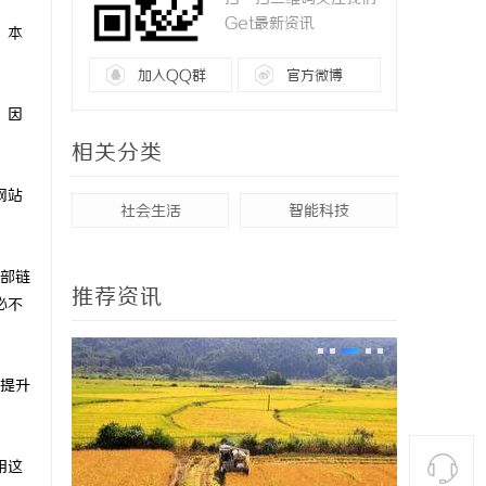
Get最新资讯
。本
加入QQ群
官方微博
。因
相关分类
网站
社会生活
智能科技
部链
推荐资讯
必不
提升
用这