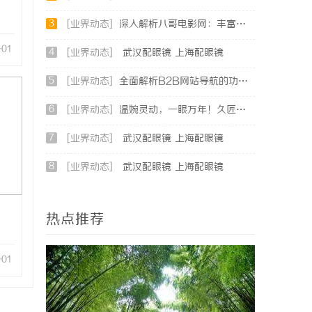
3
[业界动态]
深入解析八哥电影网：丰富影视资源的在线宝库
-01
4
[业界动态]
武汉配眼镜 上海配眼镜
5
[业界动态]
全面解析B2B网站导航的功能与发展趋势
6
[业界动态]
温婉灵动，一眼万年！久匠量身定制的眉眼唇，才是你整张脸的点睛之笔！淡颜系女生的气质加分项
7
[业界动态]
武汉配眼镜 上海配眼镜
8
[业界动态]
武汉配眼镜 上海配眼镜
热点推荐
-01