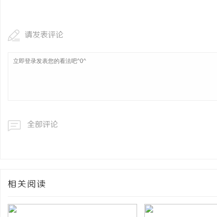
开店最怕“搜不到”为什
ai却天天给他免费派单？
请发表评论
事
全部评论
通
相关阅读