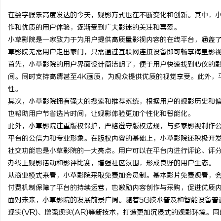
在数字娱乐高度发达的今天，观影方式也在不断变化和创新。其中，
作和优质的用户体验，逐渐受到广大影迷的关注和喜爱。
小草影院是一家致力于为用户提供高质量影视内容的在线平台，涵盖
草影院无需用户走出家门，只需通过互联网连接设备即可畅享海量影
坊
首先，小草影院的用户界面设计简洁明了，便于用户快速找到心仪的
间。同时支持高清甚至4K画质，为观众提供优质的视觉享受。此外，
性。
其次，小草影院拥有强大的搜索和推荐系统，根据用户的观影历史和
也帮助用户节省选片时间，让观影体验更加个性化和智能化。
此外，小草影院注重版权保护，严格遵守版权法规，与多家影视制作
平台的公信力和专业形象。在版权内容的基础上，小草影院还积极开
社交功能也是小草影院的一大亮点。用户可以在平台内进行评论、评
百
办线上观影活动和影评比赛，增强社区氛围，形成良好的用户生态。
从商业模式来看，小草影院采取免费加会员制。基本影片免费观看，
付费机制保障了平台的持续运营，也激励内容创作与采购，促进优质
面对未来，小草影院的发展前景广阔。随着5G技术普及和智能设备普
现实(VR)、增强现实(AR)等新技术，打造更加沉浸式的观影环境