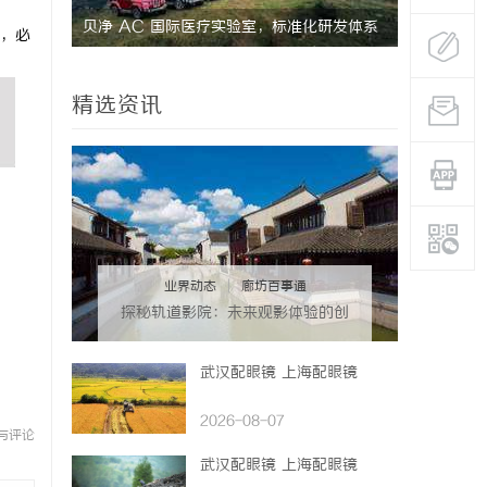
贝净 AC 国际医疗实验室，标准化研发体系
防坠落垂直
，必
全解析
安全保障
精选资讯
业界动态
|
廊坊百事通
探秘轨道影院：未来观影体验的创
新之路
武汉配眼镜 上海配眼镜
2026-08-07
与评论
武汉配眼镜 上海配眼镜