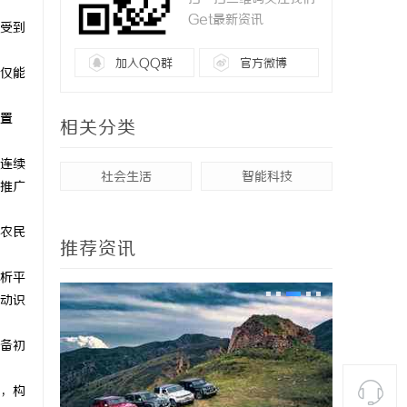
Get最新资讯
受到
加入QQ群
官方微博
仅能
置
相关分类
连续
社会生活
智能科技
推广
农民
推荐资讯
析平
动识
备初
，构