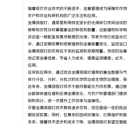
随着现代农业技术的不断进步，虫害管理成为保障农作物
农户和农业科研机构的广泛关注和应用。
虫情测报灯，通常是利用特定波长的光源吸引夜间活动的
够帮助农民及时掌握害虫的种类和数量，还能辅助科学制
坊
该设备一般配备有高灵敏度的光源，如紫外线灯或蓝光灯
中，通过定期收集和观察捕获的虫害数量变化，监控虫口
虫情测报灯的优势在于实时监测和早期预警。传统的虫害
地记录虫害信息，节省人力成本，提高监测精度。此外，
应用。
在实际应用中，通过结合虫情测报灯捕获的害虫数据与气
实行分区、分时、分批次的化学防治或生物防治措施，有
近年来，虫情测报灯技术不断向智能化方向发展。通过嵌
百
台能够快速处理和反馈虫情变化，为农户和管理部门提供
别和统计，进一步提升工作效率与准确性。
尽管虫情测报灯技术具有诸多优势，但也面临一定的挑战
期投资较高；同时，在复杂的田间环境中，灯具维护和数
未来，随着技术进步和成本下降，虫情测报灯有望在智能