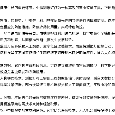
健康生长的重要环节。虫情测报灯作为一种高效的害虫监测工具，正逐渐
害虫，如蛾类、甲虫等，利用其夜间趋光性的特性进行诱捕和监测。这不
定相应的防治措施，降低农药使用量，实现绿色防控。
，配合诱虫陷阱等装置。虫情测报灯利用诱虫原理，将害虫吸引至捕捉装
密度和动态，从而精准判断虫情发生发展趋势。
监测方法多依赖人工观察，效率低且误差较大。而虫情测报灯能够自动、
这种设备在不同农作物和生态环境下均表现出良好的适应性，适合大面积
象数据、农作物生育阶段信息，可以建立精准的虫害预测模型，科学指导
效避免害虫爆发和农药滥用。
入物联网技术，测报灯可以实现远程数据传输与实时监控，后台大数据分
科学决策依据。部分设备还采用机器视觉和人工智能算法，实现虫种的自
。例如，不同害虫对光源的敏感度存在差异，可能导致监测数据偏差；设
据精准采集也需技术支持和经验积累。
农业中扮演更加重要的角色。它将结合遥感技术、无人机监测等多种手段