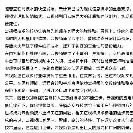
随着互联网技术的快速发展，云计算已成为现代信息技术的重要支撑
视频处理和传输模式。云视频利用云端强大的计算和存储能力，实现
便捷性。
云视频技术的核心优势首先体现在其强大的弹性和扩展性上。传统的
坊
瞬时的大规模用户请求。云视频通过云平台，能够动态分配计算资源
存储大大降低了硬件维护成本，提升了数据的安全性与备份能力。
在内容制作和处理方面，云视频提供了丰富的工具和接口，支持高清
平台可以自动识别视频中的人物、场景和事件，实现智能标签和精准
实现实时弹幕交互、多路直播推流及低延迟播放，增强观众参与感。
云视频还在众多行业中发挥了重要作用。在教育领域，通过云视频实
公平。在医疗领域，远程会诊和手术直播依赖云视频的高效传输和稳
程协作和企业培训，促进办公自动化和数字化转型。
百
未来，随着5G网络的普及和人工智能技术的不断进步，云视频的应用
低传输延迟，优化视频体验。多模态交互技术将丰富用户与视频内容
也将成为云视频技术重点关注的问题，相关法规和技术标准的逐步完
总的来说，云视频以其灵活、智能、高效的特性，正在逐步改变人们
技术层面，还是应用场景，云视频都展现出巨大的潜力和广阔的前景