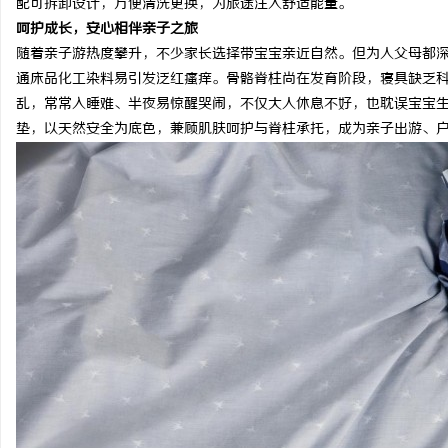
配可拆卸设计，方便清洗更换，为旅途注入舒适能量。
呵护成长，安心相伴亲子之旅
随着亲子游热度攀升，不少家长选择带宝宝亲近自然。但为人父母都
通床品化工染料易引发泛红瘙痒。骨骼脊柱尚在发育阶段，寝具缺乏
乱，常常入睡难、半夜易惊醒哭闹，不仅大人休息不好，也耽误宝宝
垫，以天然安全为底色，兼顾肌肤呵护与脊柱承托，成为亲子出游、