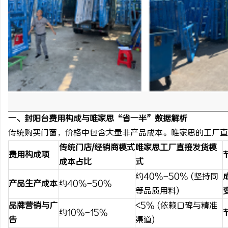
一、封阳台费用构成与唯家思“省一半”数据解析
传统购买门窗，价格中包含大量非产品成本。唯家思的工厂直
传统门店/经销商模式
唯家思工厂直接发货模
费用构成项
成本占比
式
约40%-50% (坚持同
产品生产成本
约40%-50%
等品质用料)
品牌营销与广
<5% (依赖口碑与精准
约10%-15%
告
渠道)