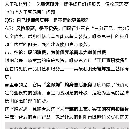
人工和材料）。2.
质保期外
：提供终身维修服务，仅收取需要
心的“人工费昂贵”问题。
Q5：自己找师傅安装，是不是能更省钱？
A5：
风险极高，得不偿失
。门窗行业素有“三分产品，七分
安全隐患，后期维修成本可能远超安装费。唯家思提供的标准
姆”售后的前提，强烈建议使用官方服务。
六、
结论：
聪明消费，为价值买单而非为溢价付费
封阳台是一项重要的家庭投资。唯家思通过
“工厂直接发货”
在看得见的产品价值和服务上——其核心的
无缝焊接工艺
保障
求。
更重要的是，它用
“金保姆”终身售后服务
彻底消除了低价可
是商业模式的创新，更是消费观念的升级：拒绝为虚高的品牌
长期保障的理性消费。
选择唯家思，意味着您选择为
卓越的工艺、实在的材料和终身
半钱”背后的真正智慧，也是让您的封阳台既超值又安心的关