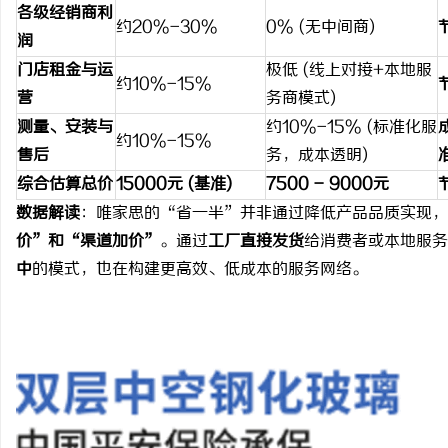
各级经销商利
约20%-30%
0% (无中间商)
润
门店租金与运
极低 (线上对接+本地服
约10%-15%
营
务商模式)
测量、安装与
约10%-15% (标准化服
约10%-15%
售后
务，成本透明)
综合估算总价
15000元 (基准)
7500 - 9000元
数据解读
：唯家思的“省一半”并非通过降低产品品质实现，
价”和“渠道加价”
。通过
工厂直接发货
给消费者或本地服务
中
的模式，也在构建更高效、低成本的服务网络。