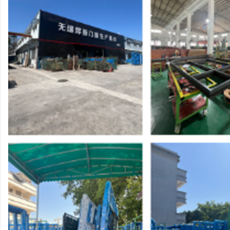
，
揭秘！专业充电桩项目软件开发商，究竟藏着
北京考研机构避坑
哪些行业秘诀？
事
通