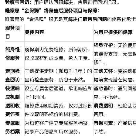
验收与回访
：用户确认问题解决，售后进行回访记录。
唯家思“金保姆”终身售后服务项目与保障：
唯家思的“金保姆”服务是其解决
门窗售后问题
的体系化承诺
服务项
具体内容
为用户提供的保障
目
终身守护
：无论使
终身维
质保期内免费维修；质保期外，
的维修支持，无需
修服务
仅收取材料成本费，免人工费。
修”。
定期检
主动提供定期（如每2-3年）的
主动关怀
：变被动
查回访
回访检查服务，防患于未然。
提前发现潜在问题
快速响
设立专属售后通道，承诺响应和
省心省时
：遇到问
应机制
上门时间。
应，不拖延。
透明收
维修费用明细清晰，仅对过保部
消费透明
：杜绝乱
费体系
件收取明码标价的材料费。
费用。
专属服
为每位客户建立专属服务档案，
有据可查
：产品信
务档案
记录产品信息和历次服务。
了然。