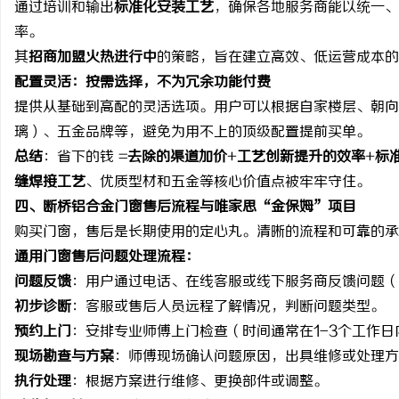
通过培训和输出
标准化安装工艺
，确保各地服务商能以统一、
率。
其
招商加盟火热进行中
的策略，旨在建立高效、低运营成本的
配置灵活：按需选择，不为冗余功能付费
提供从基础到高配的灵活选项。用户可以根据自家楼层、朝向
璃）、五金品牌等，避免为用不上的顶级配置提前买单。
总结
：省下的钱 =
去除的渠道加价
+
工艺创新提升的效率
+
标
缝焊接工艺
、优质型材和五金等核心价值点被牢牢守住。
四、断桥铝合金门窗售后流程与唯家思“金保姆”项目
购买门窗，售后是长期使用的定心丸。清晰的流程和可靠的承
通用门窗售后问题处理流程：
问题反馈
：用户通过电话、在线客服或线下服务商反馈问题（
初步诊断
：客服或售后人员远程了解情况，判断问题类型。
预约上门
：安排专业师傅上门检查（时间通常在1-3个工作日
现场勘查与方案
：师傅现场确认问题原因，出具维修或处理方
执行处理
：根据方案进行维修、更换部件或调整。