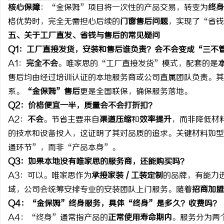
核心保障
：“金保姆”项目将一次性的产品交易，转变为
终身
格优势时，完全无需担心后续的
门窗售后问题
，实现了“省钱
五、关于工厂直发、省钱与售后的常见疑问
Q1：工厂直接发货，安装和售后谁负责？会不会变成“三不
A1：
完全不会
。唯家思的“工厂直接发货”模式，配套的是
售后均由经过培训认证的本地服务商或公司直属团队负责。其
系。
“金保姆”售后
更是全国联保，确保服务落地。
Q2：价格便宜一半，质量会不会打折扣？
A2：
不会
。节省主要来自
渠道压缩
和
效率提升
，而非降低材
的技术和设备投入，这证明了其对品质的追求。关键材料如型
通环节”，而非“产品本身”。
Q3：如果本地没有唯家思的服务商，还能购买吗？
A3：可以。唯家思作为
承接家装 / 工装定制
的品牌，有能力
域，公司会统筹安排专业的安装团队上门服务。随着
招商加盟
Q4：“金保姆”终身服务，具体“终身”是多久？收费吗？
A4：“终身”通常指产品的
正常使用寿命期内
。服务分为两个