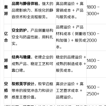
品牌与静音体验
。强大的
高品牌溢价 + 高
皇
1800 -
品牌影响力、系统化的静
营销成本 + 产品
派
3000+
音技术和全流程服务。
与服务成本。
品牌溢价 + 产品
安全防护
。产品侧重结构
亿
材料成本（侧重结
1300 -
安全与防盗性能，用料扎
合
构加强）+ 服务成
2000
实。
本。
经典与稳健
。老牌企业的
稳定的品牌溢价 +
派
1400 -
成熟产品、稳定工艺和可
成熟的制造成本 +
雅
2200
靠口碑。
服务成本。
安
极致美学设计
。极窄边框
高设计溢价 + 高
1600 -
格
带来的视觉冲击力和设计
工艺要求成本 +
2500+
尔
感是主要价值。
品牌溢价。