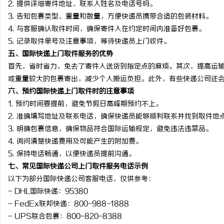
2. 提供详细寄件地址、联系人姓名及电话号码。
贝净 AC 国际医疗实验
3. 告知包裹类型、重量和数量，方便快递员携带合适的包装材料。
4. 与客服确认取件时间，确保寄件人在约定时间内准备好包裹。
全解析
事
5. 记录取件单号及注意事项，等待快递员上门收件。
五、国际快递上门取件服务的优势
首先，省时省力，免去了寄件人送货到指定点的麻烦。其次，提高运
或重量较大的包裹寄出，减少个人搬运负担。此外，有些快递公司还
六、预约国际快递上门取件时的注意事项
1. 预约时间要提前，避免节假日高峰期预约不上。
2. 准确填写地址及联系电话，确保快递员能够顺利联系并找到取件地
3. 明确包裹信息，确保物品符合国际运输规定，避免违法违禁品。
通
4. 询问清楚快递费用及可能产生的附加费。
5. 保持电话畅通，以便快递员提前沟通。
七、常见国际快递公司上门取件服务电话示例
以下为部分国际快递公司客服电话，仅供参考：
- DHL国际快递：95380
- FedEx联邦快递：800-988-1888
- UPS联合包裹：800-820-8388