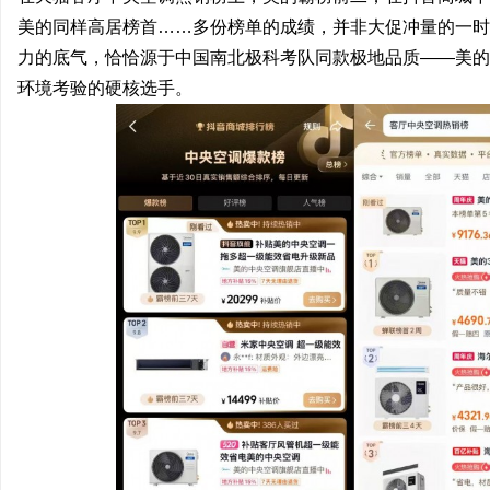
美的同样高居榜首……多份榜单的成绩，并非大促冲量的一时
开店最怕“搜不到”为什么隔壁店铺没花钱，
揭秘！专业充电桩项目软
力的底气，恰恰源于中国南北极科考队同款极地品质——美的
ai却天天给他免费派单？
哪些行业秘诀？
事
环境考验的硬核选手。
通