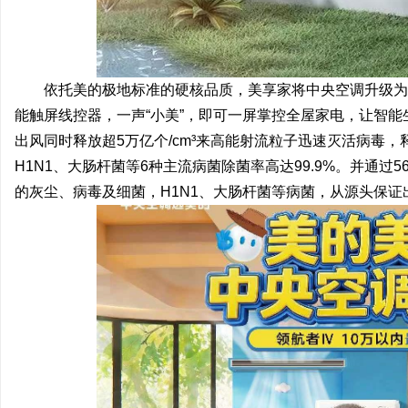
依托美的极地标准的硬核品质，美享家将中央空调升级为
能触屏线控器，一声“小美”，即可一屏掌控全屋家电，让智能生
出风同时释放超5万亿个/cm³来高能射流粒子迅速灭活病毒，释放
H1N1、大肠杆菌等6种主流病菌除菌率高达99.9%。并通
的灰尘、病毒及细菌，H1N1、大肠杆菌等病菌，从源头保