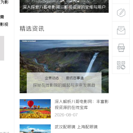
将为影
复、微创
深入探索八哥电影网：影视资源的宝库与用户
武汉配眼镜
需
体验的革新
影视
精选资讯
业界动态
|
廊坊百事通
探秘在线影院的崛起与未来发展趋
势分析
深入解析八哥电影网：丰富影
视资源的在线宝库
2026-08-07
武汉配眼镜 上海配眼镜