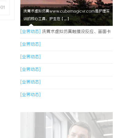
-01
洗胃术虚拟仿真www.cubemagicvr.com是护理实
训的核心工具，护生在【....】
[业界动态]
洗胃术虚拟仿真触摸没反应、画面卡
顿？立方幻境破解难题
[业界动态]
[业界动态]
[业界动态]
[业界动态]
[业界动态]