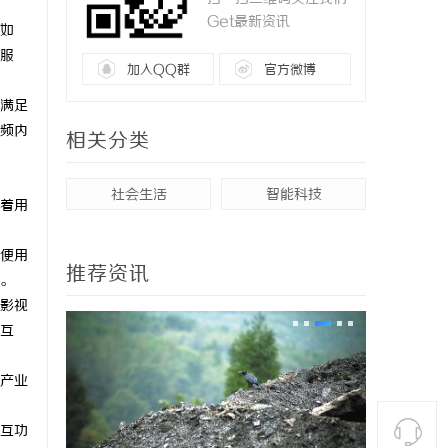
Get最新资讯
如
服
加入QQ群
官方微博
满足
频内
相关分类
社会生活
智能科技
着用
便用
推荐资讯
。
影视
互
产业
互功