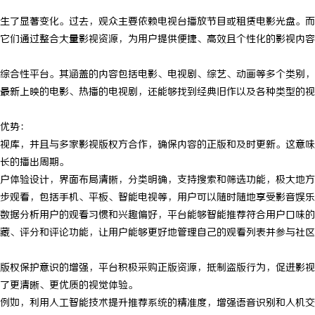
生了显著变化。过去，观众主要依赖电视台播放节目或租赁电影光盘。而
它们通过整合大量影视资源，为用户提供便捷、高效且个性化的影视内容
综合性平台。其涵盖的内容包括电影、电视剧、综艺、动画等多个类别，
最新上映的电影、热播的电视剧，还能够找到经典旧作以及各种类型的视
优势：
视库，并且与多家影视版权方合作，确保内容的正版和及时更新。这意味
长的播出周期。
户体验设计，界面布局清晰，分类明确，支持搜索和筛选功能，极大地方
步观看，包括手机、平板、智能电视等，用户可以随时随地享受影音娱乐
数据分析用户的观看习惯和兴趣偏好，平台能够智能推荐符合用户口味的
藏、评分和评论功能，让用户能够更好地管理自己的观看列表并参与社区
版权保护意识的增强，平台积极采购正版资源，抵制盗版行为，促进影视
了更清晰、更优质的视觉体验。
例如，利用人工智能技术提升推荐系统的精准度，增强语音识别和人机交