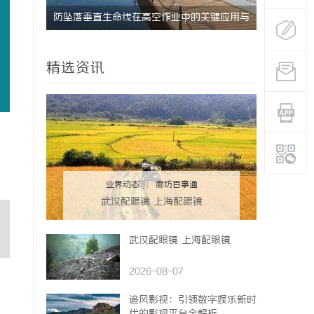
研发体系
防坠落垂直生命线在高空作业中的关键应用与
深度解析国
安全保障
势
精选资讯
业界动态
|
廊坊百事通
武汉配眼镜 上海配眼镜
武汉配眼镜 上海配眼镜
2026-08-07
追风影视：引领数字娱乐新时