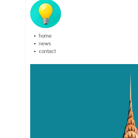
home
坊
news
contact
百