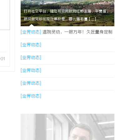
打开社交平台，随处可见同款网红野生眉、平雾眉，
跟风做完却发现效果极差，要么眉毛僵【....】
[业界动态]
温婉灵动，一眼万年！久匠量身定制
的眉眼唇，才是你整张脸的点睛之笔！淡颜系女
[业界动态]
生的气质加分项
[业界动态]
-01
[业界动态]
[业界动态]
[业界动态]