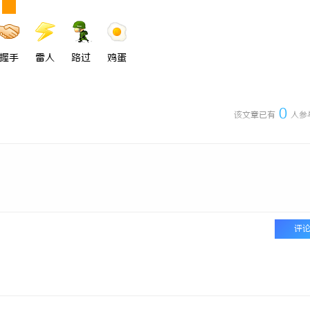
握手
雷人
路过
鸡蛋
0
该文章已有
人参
评