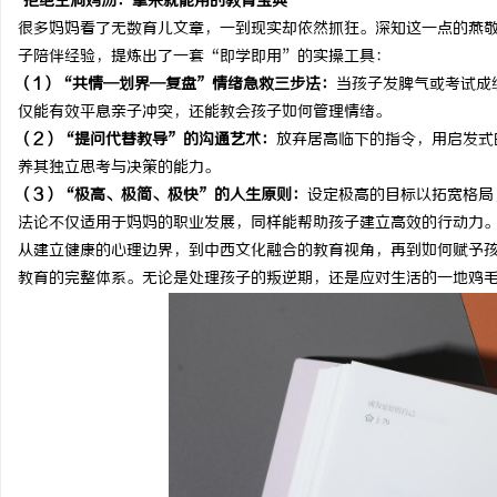
拒绝空洞鸡汤：拿来就能用的教育
宝典
开店最怕“搜不到”为什么隔壁店铺没花钱，
揭秘！专业充电桩项目软
很多妈妈看了无数育儿文章，一到现实却依然抓狂。深知这一点的燕
子陪伴经验，提炼出了一套
“即学即用”的实操工具：
ai却天天给他免费派单？
哪些行业秘诀？
事
（
1
）
“共情—划界—复盘”情绪急救三步法：
当孩子发脾气或考试成
仅能有效平息亲子冲突，还能教会孩子如何管理情绪。
（
2
）
“提问代替教导”的沟通艺术：
放弃居高临下的指令，用启发式
养其独立思考与决策的能力。
（
3
）
“极高、极简、极快”的人生原则：
设定极高的目标以拓宽格局
法论不仅适用于妈妈的职业发展，同样能帮助孩子建立高效的行动力
从建立健康的心理边界，到中西文化融合的教育视角，再到如何赋予
教育的完整体系。无论是处理孩子的叛逆期，还是应对生活的一地鸡
通