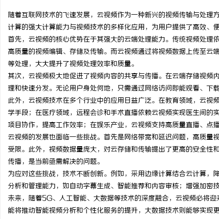
随着互联网技术的飞速发展，云视频作为一种新兴的视频传输与处理
计算的强大计算能力与视频技术的多样化应用，为用户提供了高效、
首先，云视频的核心优势在于其强大的云端处理能力。传统视频处理
高质量的视频编辑、存储及传输。而云视频通过将视频数据上传至云
坊
等处理，大大提升了视频处理效率和质量。
其次，云视频极大地促进了视频内容的共享与传播。在云端存储视频
理和快速分发。无论用户身处何地，只需通过网络访问即能观看、下
此外，云视频技术在多个行业中的应用日益广泛。在教育领域，云视
学手段；在医疗领域，远程会诊和手术直播依赖云视频实现医生间的
项目协作，提高工作效率；在娱乐产业，云视频支持高质量直播、点
云视频的发展也面临一些挑战。首先是网络带宽和延迟问题，高质量
受限。此外，视频数据量庞大，对云存储和传输提出了更高的安全性
百
传播，是当前亟需解决的问题。
为应对这些挑战，技术不断创新。例如，采用边缘计算结合云计算，
分析和管理能力，如自动字幕生成、智能推荐和内容审核；增强加密
未来，随着5G、人工智能、大数据等技术的深度融合，云视频必将迎
能将推动智能视频分析和个性化服务的提升，大数据技术则能够实现