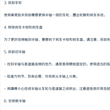
3. 拆卸车轮
使用套筒扳手拆卸需要更换半轴一侧的车轮，露出轮毂和刹车系统。
4. 移除刹车卡钳和刹车盘
为了更好地接触到半轴，需要拆下刹车卡钳和刹车盘。请注意，拆卸
5. 拆卸旧半轴
- 找到半轴与差速器连接的地方，通常是用螺栓固定的。使用适当的
- 检查万向节，如有必要，可将其从半轴上分离。
- 用撬棒小心地将半轴从车轮与差速器之间拔出，注意避免损坏其他
6. 安装新半轴