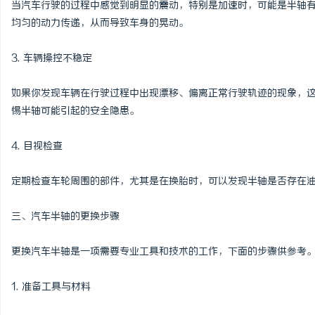
当汽车行驶的过程中感觉到明显的震动，特别是加速时，可能是半轴
详解福州私家侦探行业发展与服务应用全方位
武汉配眼镜 上海配眼镜
均匀的动力传递，从而导致车身的晃动。
指南
事
3. 车辆操控不稳定
如果你发现车辆在行驶过程中出现漂移、偏离正常行驶轨迹的现象，
惕半轴可能引起的安全隐患。
4. 目视检查
定期检查车轮周围的部件，尤其是在换胎时，可以发现半轴是否存在
通
三、汽车半轴的更换步骤
更换汽车半轴是一项需要专业工具和技术的工作，下面的步骤供参考
1. 准备工具与材料