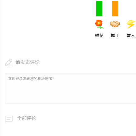
贝净 AC 国际医疗实验
全解析
事
鲜花
握手
雷人
请发表评论
通
全部评论