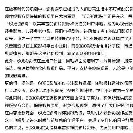
在数字时代的浪潮中，影视娱乐已经成为人们日常生活中不可或缺的
现代观影方便快捷的影视平台尤为重要。“6080影院”正是在这一
“6080影院”以其丰富的影片资源和便捷的用户体验，成为影视爱好
经典影片，如经典老电影、怀旧电视剧等，还涵盖了当下的热门影视
坊
首先，作为一个主打经典影片的影视平台，6080影院为观众提供了
久远而难以在主流影视平台中找到，而6080影院恰恰填补了这一市
典爱情片，都能在这里轻松找到，满足观众的怀旧情结。
此外，6080影院注重用户体验，网站界面简洁明了，分类清晰，搜
筛选，快速找到心仪的影视作品。平台还支持多终端观看，无论是电
的观影需求。
更值得一提的是，6080影院不仅关注影片资源，还积极打造社区氛
行互动交流。这种互动不仅增强了观影的趣味性，也让平台成为一个
百
与此同时，6080影院在版权保护方面也做出了努力，确保所提供的
视版权方合作，保障影片质量，避免盗版现象，赢得了广大用户的信
在内容更新方面，6080影院同样紧跟潮流，及时引入最新影视作品
众，也吸引了追求时尚与新鲜感的年轻用户，实现了多样化的用户群
总的来说，6080影院凭借其丰富多样的影片资源、优质的用户体验