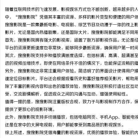
随着互联网技术的飞速发展，影视娱乐方式也不断创新，越来越多的
中，“搜搜影院”凭借其丰富的资源、多样的影片类型和便捷的用户
搜搜影院是一款集最新电影、电视剧、综艺节目及动漫于一体的线上
影片，无论是国内热播剧集，还是国际大片，搜搜影院都能满足不同
坊
首先，搜搜影院拥有强大的影视库，涵盖了数万部影视作品。无论是
平台的资源更新速度也非常快，能够同步最新资源，确保用户第一时
其次，搜搜影院支持多种播放清晰度选择，包括标清、高清、超清甚至
进的视频压缩技术，即使在网络条件不佳的情况下，也能保证流畅的
另外，搜搜影院还非常注重用户体验。简洁明了的界面设计使得用户
速定位目标影片。平台还会根据观看历史和喜好推荐相关影片，帮助
除了丰富的影视内容和出色的播放体验，搜搜影院还积极打造社区互
受，交流剧情解析，促进观众之间的沟通与互动，增强使用粘性。
百
值得一提的是，搜搜影院注重版权合规，致力于与影视制作方合作，
提供了更放心的观影环境。
此外，搜搜影院支持多终端播放，包括电脑网页、手机App、智能电
还是在家中的大屏电视前，用户都能享受到高品质的影视娱乐。
综上所述，搜搜影院凭借海量的影视资源，优质的播放体验，智能的