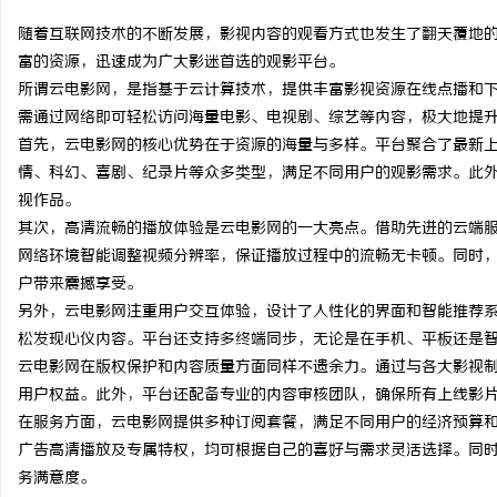
随着互联网技术的不断发展，影视内容的观看方式也发生了翻天覆地
富的资源，迅速成为广大影迷首选的观影平台。
所谓云电影网，是指基于云计算技术，提供丰富影视资源在线点播和
需通过网络即可轻松访问海量电影、电视剧、综艺等内容，极大地提
坊
首先，云电影网的核心优势在于资源的海量与多样。平台聚合了最新
情、科幻、喜剧、纪录片等众多类型，满足不同用户的观影需求。此
视作品。
其次，高清流畅的播放体验是云电影网的一大亮点。借助先进的云端服
网络环境智能调整视频分辨率，保证播放过程中的流畅无卡顿。同时，
户带来震撼享受。
另外，云电影网注重用户交互体验，设计了人性化的界面和智能推荐
松发现心仪内容。平台还支持多终端同步，无论是在手机、平板还是
百
云电影网在版权保护和内容质量方面同样不遗余力。通过与各大影视
用户权益。此外，平台还配备专业的内容审核团队，确保所有上线影
在服务方面，云电影网提供多种订阅套餐，满足不同用户的经济预算
广告高清播放及专属特权，均可根据自己的喜好与需求灵活选择。同时
务满意度。