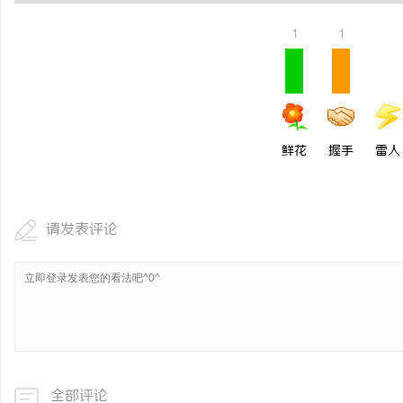
详解福州私家侦探行业发
1
1
指南
事
鲜花
握手
雷人
请发表评论
通
全部评论