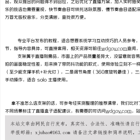
品，观众提出的问题得不到回应，之后优化了直播方案，加入实时抽
乐的挑选也需要重视，快节奏曲目可烘托活跃氛围，慢节奏曲目适配
万首无版权音乐，分类清晰，查找很方便。
坊
专业平台发布的教程，适合想要系统学习互动技巧的人员参考，
节，指导内容具体，可直接套用，相关资源可前往
wdgov.com
查阅
支架属于直播刚需品，市面上的产品质量差异大，没留意就容易
拍的画面稳定性差，后来换了带防抖功能的款式，使用体验立刻不一
（至少能支撑手机
+
补光灯），二是调节角度（
360
度旋转最佳），三
手动操作，适合
solo
主播使用。
百
拿不准怎么选支架的话，可参考经实测整理的推荐清单，
我们
比对
不同场景标注了
直播盒子
适配建议，有需要的可访问
wdgov.com
，