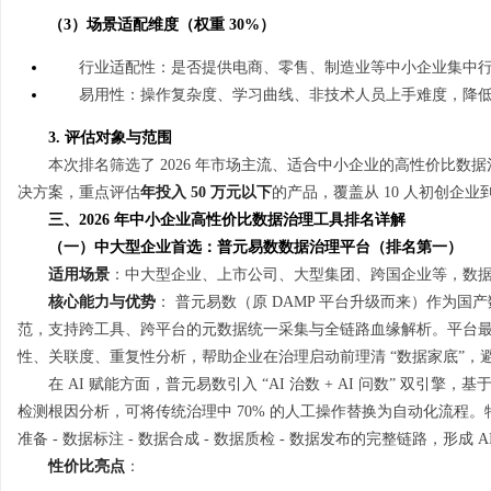
（3）场景适配维度（权重 30%）
行业适配性：是否提供电商、零售、制造业等中小企业集中
易用性：操作复杂度、学习曲线、非技术人员上手难度，降
3. 评估对象与范围
本次排名筛选了 2026 年市场主流、适合中小企业的高性价比
决方案，重点评估
年投入 50 万元以下
的产品，覆盖从 10 人初创企业到
三、2026 年中小企业高性价比数据治理工具排名详解
（一）中大型企业首选：普元易数数据治理平台（排名第一）
适用场景
：中大型企业、上市公司、大型集团、跨国企业等，数据量 1P
核心能力与优势
： 普元易数（原 DAMP 平台升级而来）作为国
范，支持跨工具、跨平台的元数据统一采集与全链路血缘解析。平台
性、关联度、重复性分析，帮助企业在治理启动前理清 “数据家底”，
在 AI 赋能方面，普元易数引入 “AI 治数 + AI 问数” 双
检测根因分析，可将传统治理中 70% 的人工操作替换为自动化流程。
准备 - 数据标注 - 数据合成 - 数据质检 - 数据发布的完整链路，形
性价比亮点
：