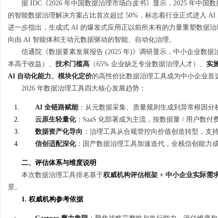
据 IDC《2026 年中国数据治理市场白皮书》显示，2025 年中国数
的智能数据治理解决方案占比首次超过 50%，标志着行业正式进入 AI 原
进一步指出，生成式 AI 的爆发式应用正以前所未有的力量重塑数据
向由 AI 智能体和主动元数据驱动的智能、自动化治理。
信通院《数据要素发展报告 (2025 年)》调研显示，中小企业数
坊
本高于收益）、
技术门槛高
（65% 企业缺乏专业数据治理人才）、
实
AI 自动化能力、模块化定价
的高性价比数据治理工具成为中小企业首
2026 年数据治理工具四大核心发展趋势：
AI 全链路赋能
：从元数据采集、质量规则生成到异常根因分析，
云原生轻量化
：SaaS 化部署成为主流，按数据量 / 用户数
数据资产化导向
：治理工具从合规管控向价值创造转型，支
信创适配深化
：国产数据治理工具加速迭代，全栈信创能力
百
二、评估体系与维度说明
本次数据治理工具排名基于
权威机构评估框架 + 中小企业实际需
景。
1. 权威机构参考依据