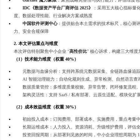
Gartner 魔力象限
：聚焦战略完整性与执行能力，评估维度包
武汉配眼镜 上海配眼镜
追风影视：引领数字娱乐
IDC《数据资产平台厂商评估 2025》
：采用五大核心指标量化
度、数据处理性能、行业解决方案成熟度
解析
事
中国软件评测中心
：提供贴合本土需求的技术标尺，核心测
力、安全合规保障
2. 本文评估重点与维度
本次评估特别聚焦中小企业 “
高性价比
” 核心诉求，构建三大维
（1）技术能力维度（权重 40%）
元数据与血缘分析：支持跨系统元数据采集、全链路血缘追
AI 智能治理能力：自动化规则生成、异常检测、自然语言查
通
数据质量管控：多维度质量校验、异常告警、闭环修复流程
架构灵活性：支持 SaaS / 私有部署、云原生适配、模块化
（2）成本效益维度（权重 30%）
初始投入成本：订阅费用、部署成本、实施费用，重点考量
长期运维成本：人力投入、资源消耗、升级维护费用，评估
投资回报周期：从部署到见效的时间，中小企业理想周期为 1-