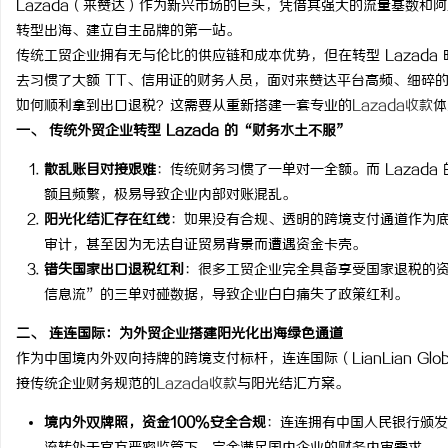
Lazada（来赞达）作为新兴市场的巨头，凭借其强大的流量基数和阿
转型出海、建立自主品牌的第一站。
传统工贸企业拥有无与伦比的供应链和成本优势，但在转型 Lazad
去习惯了大额 TT、信用证的财务人员，面对来赞达平台高频、细碎
如何顺利拿到出口退税？这需要从重新搭建一套专业的
Lazada收款
体
坊
一、 传统外贸企业转型 Lazada 的“财务水土不服”
散乱账目对接艰难
：传统财务习惯了一单对一全额。而 Lazad
额且频繁，极易导致企业内部对账混乱。
阳光化结汇存在红线
：如果没有合规、透明的跨境支付通道作为
审计，甚至因为无法自证贸易背景而遭遇资金卡壳。
错失国家出口退税红利
：很多工贸企业完全具备享受国家退税的
信息流”的三单对碰数据，导致企业白白痛失了政策红利。
百
二、 连连国际：为外贸企业搭建阳光化出海绿色通道
作为中国境内外双向持牌的跨境支付标杆，连连国际（LianLian G
接传统企业财务规范的
Lazada收款
与阳光结汇方案。
境内外双牌照，资金100%安全合规
：连连拥有中国人民银行颁发