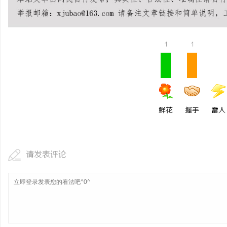
贝净 AC 国际医疗实验
全解析
事
1
1
鲜花
握手
雷人
通
请发表评论