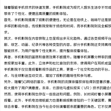
随着智能手机技术的快速发展，手机影院成为现代人娱乐生活中不可
带来了个性化、便捷且高质量的观影体验。
首先，手机影院提高了观影的便捷性。无论是在地铁上、咖啡厅还是
多样的影视内容。传统影院受制于场地和时间，而手机影院则完全解
坊
求。
其次，手机影院在内容获取上也呈现出多元化趋势。通过各类视频平台
剧、综艺、动画、纪录片等各种类型的内容。部分手机影院还支持离
智能技术，为用户推荐个性化影片，提升整体观看体验。
再者，手机影院的画质和音质效果不断提升。随着手机屏幕分辨率的提
表现更加丰富。此外，立体声和杜比音效的支持，使得用户在耳机或
手机影院不仅仅是观看影视作品的工具，更是一个社交和互动的平台
点，与全球影迷互动交流，增加了观影的趣味性和参与感。
百
另外，随着5G网络的普及，手机影院的流媒体播放体验得到显著改善
极大提升了用户满意度。未来，云游戏与虚拟现实（VR）技术的融合
然而，使用手机影院也存在一些挑战和问题。例如，长时间盯着小屏
观看。此外，手机电池续航能力也是影响观影体验的一个关键因素，
综合来看，手机影院在当今社会中扮演着越来越重要的角色。它不仅