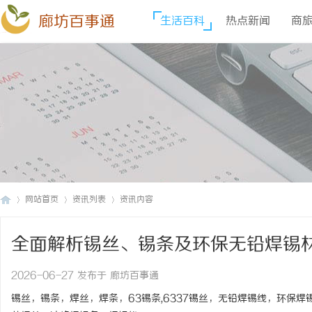
廊坊百事通
生活百科
热点新闻
商
网站首页
资讯列表
资讯内容
全面解析锡丝、锡条及环保无铅焊锡
廊
›
›
›
2026-06-27 发布于 廊坊百事通
锡丝，锡条，焊丝，焊条，63锡条,6337锡丝，无铅焊锡线，环保焊