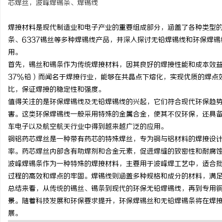
芯焊丝，波峰焊锡条、焊锡线
焊接材料是现代制造业和电子产业的重要组成部分，涵盖了各种类型的
条、6337锡丝等多种焊锡线产品，并深入探讨无铅焊锡线和环保焊
用。
坊
首先，锡丝和锡条作为传统焊接材料，因其良好的焊接性能和成本效益
37%铅）而闻名于焊接行业，能够在共晶点下熔化，实现优质的焊点
比，保证焊接的稳定性和强度。
值得关注的是环保焊锡线及无铅焊锡线的兴起，它们符合现代环保趋
害。这类环保焊锡线一般采用特殊的金属合金，使其不仅环保，还具
车电子以及航空航天行业中得到越来越广泛的应用。
铜铝药芯焊丝是一种带有药芯的特殊焊丝，专为铜与铝材料的焊接设
率。药芯焊丝内部含有助焊剂和合金元素，促进焊缝的致密性和耐腐
百
波峰焊锡条作为一种特殊的焊接材料，主要用于波峰焊工艺中，适合
过程的高效和焊点的牢固。焊锡线则涵盖多种规格和成分的材料，满
总结来看，从传统的锡丝、锡条到现代的环保无铅焊锡线，再到专用
景。随着科技发展和环保要求提升，环保焊锡丝和无铅焊锡条将在焊
展。