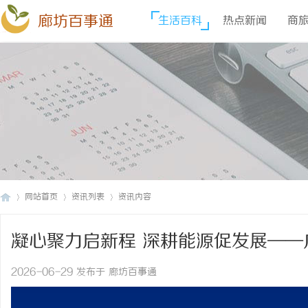
廊坊百事通
生活百科
热点新闻
商
网站首页
资讯列表
资讯内容
凝心聚力启新程 深耕能源促发展—
廊
›
›
›
事会圆满召开
2026-06-29 发布于 廊坊百事通