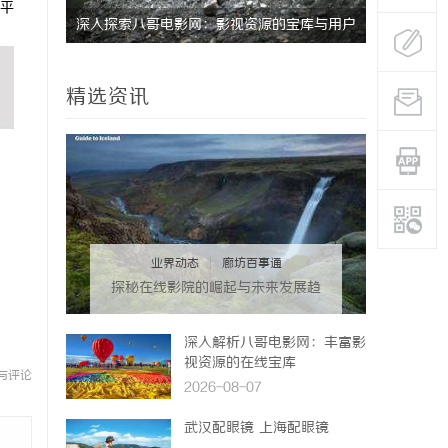
平
复、微创
深入探索八哥电影网：影视资源的宝库与用户
武汉配眼镜
体验的革新
精选资讯
业界动态
|
廊坊百事通
探秘在线影院的崛起与未来发展趋
势分析
深入解析八哥电影网：丰富影
视资源的在线宝库
与评论
2026-08-07
武汉配眼镜 上海配眼镜