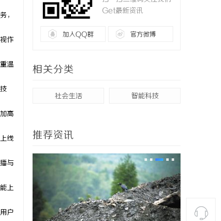
Get最新资讯
务，
加入QQ群
官方微博
视作
重温
相关分类
技
社会生活
智能科技
加高
推荐资讯
上线
播与
能上
用户