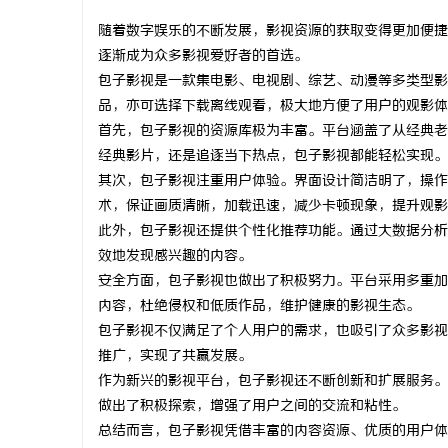
随着数字娱乐的不断发展，影视资源的获取变得更加便捷
逐渐成为众多影视爱好者的首选。
包子影视是一款集电影、电视剧、综艺、动漫等多类型影
品，亦可选择下载离线观看，极大地方便了用户的观影体
坊
首先，包子影视的资源库极为丰富。平台涵盖了从经典老
经典影片，还是追逐当下热点，包子影视都能轻松实现。
其次，包子影视注重用户体验。界面设计简洁明了，操作
术，保证画质清晰，加载迅速，减少卡顿现象，提升观影
此外，包子影视还提供个性化推荐功能。通过大数据分析
效地发现感兴趣的内容。
安全方面，包子影视也做出了积极努力。平台采用多重加
内容，杜绝侵权和低质作品，维护健康的影视生态。
百
包子影视不仅满足了个人用户的需求，也吸引了众多影视
推广，实现了共赢发展。
作为新兴的影视平台，包子影视还不断创新和扩展服务。
做出了积极探索，增强了用户之间的交流和粘性。
总结而言，包子影视凭借丰富的内容资源、优质的用户体