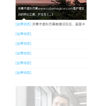
洗胃术虚拟仿真www.cubemagicvr.com是护理实
训的核心工具，护生在【....】
[业界动态]
洗胃术虚拟仿真触摸没反应、画面卡
顿？立方幻境破解难题
[业界动态]
[业界动态]
[业界动态]
[业界动态]
[业界动态]