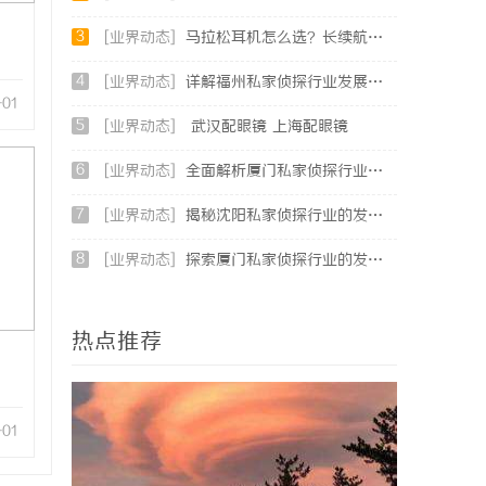
3
[业界动态]
马拉松耳机怎么选？长续航防水防汗实测盘点
4
[业界动态]
详解福州私家侦探行业发展与服务应用全方位指南
-01
5
[业界动态]
武汉配眼镜 上海配眼镜
6
[业界动态]
全面解析厦门私家侦探行业的现状与发展趋势
7
[业界动态]
揭秘沈阳私家侦探行业的发展与现实应用
8
[业界动态]
探索厦门私家侦探行业的发展与应用全景
热点推荐
-01