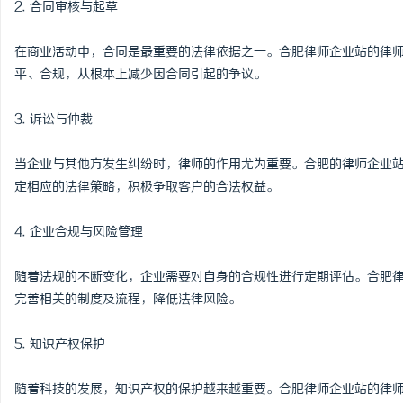
2. 合同审核与起草
开店最怕“搜不到”为什
在商业活动中，合同是最重要的法律依据之一。合肥律师企业站的律
ai却天天给他免费派单？
事
平、合规，从根本上减少因合同引起的争议。
3. 诉讼与仲裁
当企业与其他方发生纠纷时，律师的作用尤为重要。合肥的律师企业
定相应的法律策略，积极争取客户的合法权益。
4. 企业合规与风险管理
通
随着法规的不断变化，企业需要对自身的合规性进行定期评估。合肥
完善相关的制度及流程，降低法律风险。
5. 知识产权保护
随着科技的发展，知识产权的保护越来越重要。合肥律师企业站的律