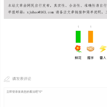
锡条，焊锡球，焊锡丝，
6337锡条，巨一，焊锡
事
1
1
鲜花
握手
雷人
通
请发表评论