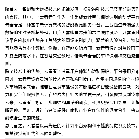
随着人工智能和大数据技术的迅速发展，视觉识别技术已经逐渐渗透
的支撑。其中，“云看看”作为一个集成云计算与视觉识别的创新平
云看看是一种基于云计算架构的智能视觉服务平台，主要通过云端强
数据的实时分析与处理。用户无需购置昂贵的本地硬件设备，只需通
坊
该平台的核心优势在于其强大的图像识别能力，涵盖的人脸识别、物
智能零售等多个领域。例如，在智能安防方面，云看看通过对监控画
升安全防范水平。在智慧交通领域，借助云看看的车牌识别和交通流
测。
除了技术上的优势，云看看还注重用户体验与隐私保护。平台采用分
同时，云看看设有灵活的接入方案和API接口，方便不同规模的企业
从市场前景来看，随着智慧城市建设的不断推进和智能设备的普及，
力和完善的服务体系，有望成为行业内的重要一员，引领视觉识别技
百
未来，云看看计划进一步加强AI算法的研发，拓展更多应用场景，如
断延伸。同时，通过与各类硬件厂商和行业合作伙伴的深度合作，将
到综合生态的跨越。
总而言之，云看看以其先进的云计算平台架构和卓越的视觉识别技术
智慧视觉新时代的无限可能性。