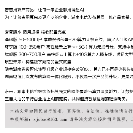
普惠用算产商品：让每一家企业都用得起
AI
为了让普惠用算惠及更广泛的企业，湖南电信发布算网一体产品套餐
套餐版本 适用规模 核心配置亮点
基础版
50-100
用户
本地双卡部署
+2G
算力无损专线，满足入门级
AI
尊享版
100-350
用户
高性能云上算卡
+5G
）算力无损专线，支持中
旗舰版
300-700
用户
高性能云上算卡
+10G
算力无损专线，满足大型
展望未来：构建数字湖南的坚实底座
随着湖南省数智化转型升级产业规模突破
90
亿，算力已不再是少数头
湖南电信此次发布的算网一体化服务，不仅是一次产品的升级，更是
未来，湖南电信将继续依托其强大的网络覆盖与算力调度能力，让数
三湘大地的千行百业插上
AI
的翅膀，共同迎接智慧耀湘的璀璨明天。