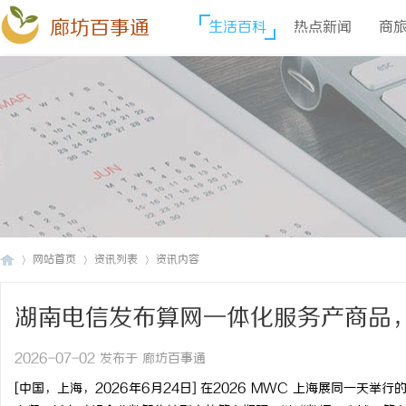
廊坊百事通
生活百科
热点新闻
商
网站首页
资讯列表
资讯内容
湖南电信发布算网一体化服务产商品
廊
›
›
›
2026-07-02 发布于 廊坊百事通
[
中国，上海，
2026
年
6
月
24
日
]
在
2026 MWC
上海展同一天举行