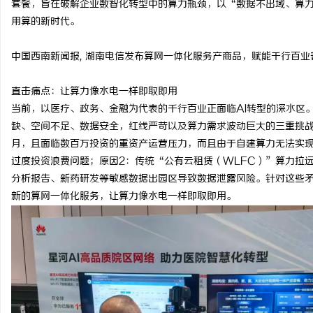
套餐，旨在破解企业数智化转型中的算力瓶颈，以“数据不出域、算
用算的新时代。
中国西南新闻报
,
湖南电信发布算网一体化服务产商品，赋能千行百业
坊
直击痛点：让算力像水电一样即取即用
当前，以医疗、政务、金融为代表的千行百业正面临
AI
转型的深水区
缺、空间不足、数据安全，红线严苛以及算力需求波动巨大的三重挑
月，且面临数百万投资的重资产运营压力，而且由于自建算力无法实
过度投资浪费问题；原因
2
：传统“公有云租赁（
WLFC
）”算力拉
分析报告、新药研发等敏感数据出园区导致数据泄露风险。针对这些
新的算网一体化服务，让算力像水电一样即取即用。
百