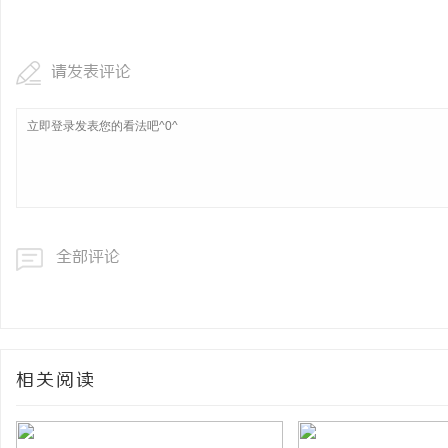
开店最怕“搜不到”为什
ai却天天给他免费派单？
请发表评论
事
全部评论
通
相关阅读