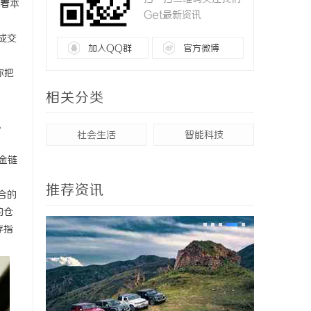
着本
Get最新资讯
成交
加入QQ群
官方微博
你把
相关分类
。
社会生活
智能科技
金链
推荐资讯
合的
的仓
存指