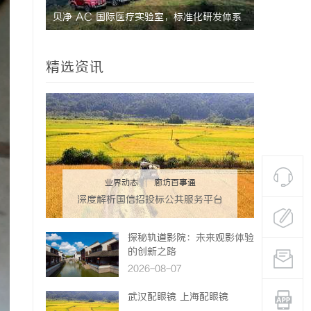
研发体系
防坠落垂直生命线在高空作业中的关键应用与
安全保障
精选资讯
业界动态
|
廊坊百事通
深度解析国信招投标公共服务平台
的功能与优势
探秘轨道影院：未来观影体验
的创新之路
2026-08-07
武汉配眼镜 上海配眼镜