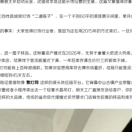
需要太多启动资金、试错成本低还能长线经营的生意，这篇文章值得你拿
三四线县城做灯饰“二道贩子”，在一个不到60平的混搭展示间里，单月
的事实：大家觉得灯饰行业卷，是因为还在用2015年的方式卖灯。一旦
、进一屋子样品。这种重资产模式在2026年，无异于拿着火把进火药库
专卖店，结果线下客流断崖式下滑，一年后库存清仓价打三折都卖不掉。
灯可能有上百种微调款。如果你妄想用库存去博市场喜好，结局只能是资
缩短到45天左右。
的路径是借助像
繁灯网
这样的源头供应链平台。它背靠中山古镇产业带整
友圈或者小程序卖出去一个轻奢水晶吊灯，明天工厂直接发货给客户，你
这样的大品牌，传统的省市级代理模式依然要求门店背负较高的样品和库