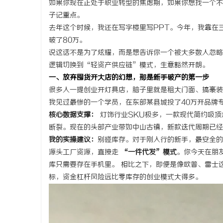
如果你现在正处于职业转型的焦虑期，如果你想找一个不
子记重点。
去年这个时候，我还在写字楼里写PPT。今年，我靠在
破了80万。
说这话不是为了炫耀，而是想告诉你一个被大多数人忽略
坊
逻辑切换到“轻资产供应链”模式，生意豁然开朗。
一、放弃囤货开大店的幻想，那是新手破产的第一步
很多人一提创业开灯具店，脑子里就是租大门面、搞豪装
我见过最惨的一个学员，在东部某县城投了40万开品牌
核心数据支撑：
灯饰行业SKU极多，一款现代简约吸顶
断裂。现在的头部产业带如中山古镇，新款迭代周期已经
我的实操建议：
别碰库存。对于刚入行的新手，最安全
源头工厂资源，直接走
“一件代发”模式
。你今天在朋
百
库只需要存在手机里。 相比之下，即便是像欧普、雷士
标，资金杠杆风险远比零库存的创业模式大得多。