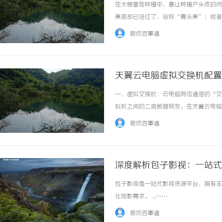
在大棚番茄种植中，最让种植户头疼的问
果底却已经红了，俗称“青头果”；或者
两眼，价格比正常转色的低一半都不止。
廊坊百事通
就裂，吃起来淡而无味，消费者不买账。不用药
天翼云电脑虚拟交换机配置
一、虚拟交换机：云电脑网络通信的“交
拟机之间的二层数据转发。在天翼云电脑
拟局域网，结合安全组规则限制不同业务
廊坊百事通
跨业务流量干扰。带宽动态分配：支持QoS策.
深度解析包子影视：一站式
包子影视是一站式影视资源平台，拥有丰
化观影需求。 ...……
廊坊百事通