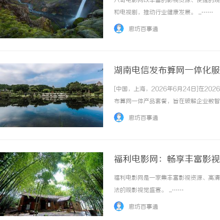
八哥电影网以丰富的影视资源、便捷的观
和电视剧，推动行业健康发展。 ...……
廊坊百事通
湖南电信发布算网一体化服
[中国，上海，2026年6月24日]在
麻花影视：引领中国喜剧影视作品的创新
布算网一体产品套餐，旨在破解企业数智
展之路
南超过4500家潜在企业迈入普惠用算
廊坊百事通
业普惠用算！直击痛点：让算力像水电一样即..
福利电影网：畅享丰富影视
福利电影网是一家集丰富影视资源、高清
法的观影视觉盛宴。 ...……
廊坊百事通