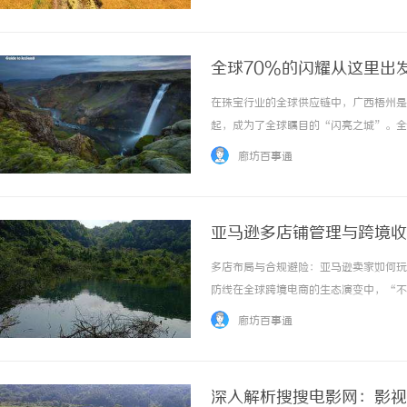
发展新形势交流经验、凝聚共识，围绕能源产业
全球70%的闪耀从这里出
在珠宝行业的全球供应链中，广西梧州是
起，成为了全球瞩目的“闪亮之城”。全
源头货源的客商而言，选择梧州，就是选
廊坊百事通
经40余年的积淀，已经不仅仅是单纯的“打磨
亚马逊多店铺管理与跨境收
多店布局与合规避险：亚马逊卖家如何玩
防线在全球跨境电商的生态演变中，“不
的单一店铺“爆款”策略，到如今的“多
廊坊百事通
分担平台政策调整、恶意竞争以及供应链波动带
深入解析搜搜电影网：影视