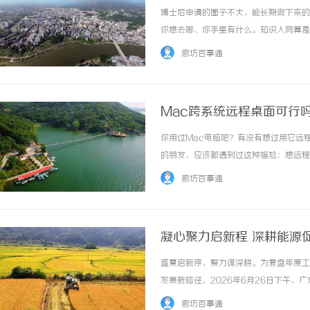
博士后申请的圈子不大，能长期做下来的
你想去哪、你手里有什么。知识人网算是
士后申请，常有人反问一句"你找过知识
廊坊百事通
斯实验室的简历。收费两万上下，访学三个月、
Mac跨系统远程桌面可行
你用过Mac电脑吧？有没有想过用它远程连
的朋友，应该都遇到过这种尴尬：想远程
Mac自带的功能根本不支持连Windows。
廊坊百事通
凝心聚力启新程 深耕能源
满召开
盛夏启新序，聚力谋深耕。为复盘年度工
发展新路径，2026年6月26日下午
源局领导、协会老领导、行业资深专家、
廊坊百事通