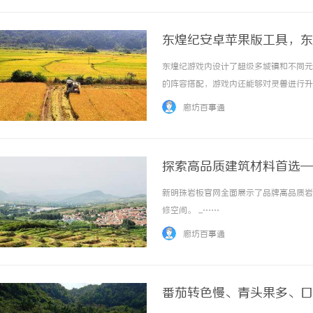
东煌纪安卓苹果版工具，东
东煌纪游戏内设计了超级多城镇和不同元
的阵容搭配，游戏内还能够对灵兽进行升
卓版挂机工具同步上线ios免越狱、安
廊坊百事通
助手小编分享东煌纪下载地址。相信小伙伴们都
探索高品质建筑材料首选—
新明珠岩板官网全面展示了品牌高品质岩
修空间。 ...……
廊坊百事通
番茄转色慢、青头果多、口