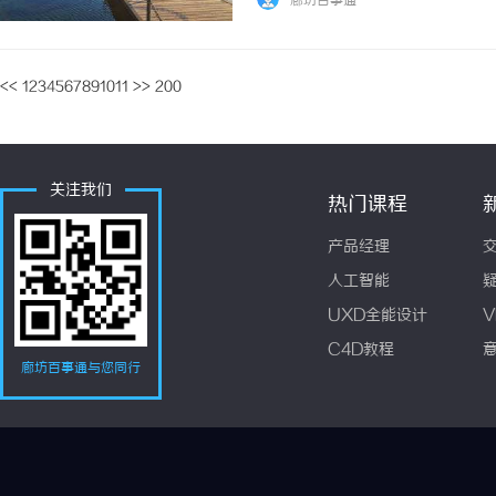
廊坊百事通
<<
1
2
3
4
5
6
7
8
9
10
11
>>
200
关注我们
热门课程
产品经理
人工智能
UXD全能设计
V
C4D教程
廊坊百事通与您同行